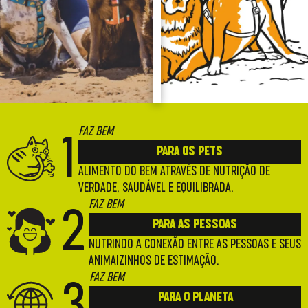
FAZ BEM
1
PARA OS PETS
ALIMENTO DO BEM ATRAVÉS DE NUTRIÇÃO DE
VERDADE, SAUDÁVEL E EQUILIBRADA.
FAZ BEM
2
PARA AS PESSOAS
NUTRINDO A CONEXÃO ENTRE AS PESSOAS E SEUS
ANIMAIZINHOS DE ESTIMAÇÃO.
FAZ BEM
3
PARA O PLANETA