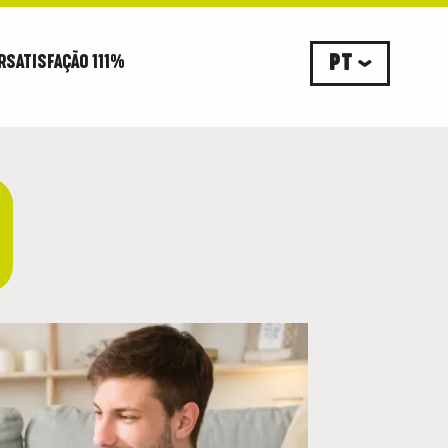
R
SATISFAÇÃO 111%
O