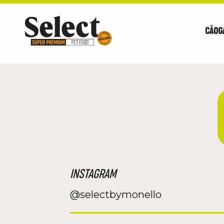
CÃO
G
INSTAGRAM
@selectbymonello